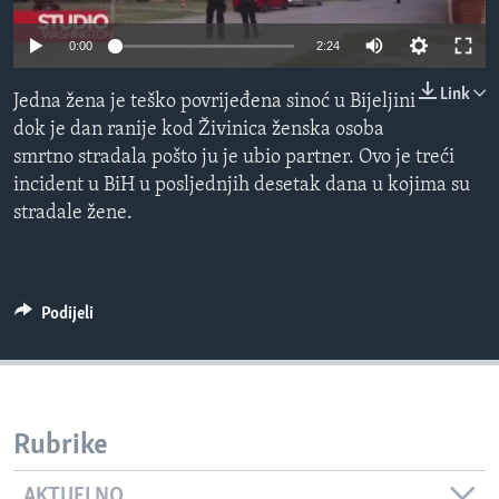
MAGAZIN
0:00
2:24
O GLASU AMERIKE
Link
Jedna žena je teško povrijeđena sinoć u Bijeljini
Learning English
dok je dan ranije kod Živinica ženska osoba
smrtno stradala pošto ju je ubio partner. Ovo je treći
PRATITE NAS
incident u BiH u posljednjih desetak dana u kojima su
stradale žene.
Jezici
Podijeli
Rubrike
AKTUELNO