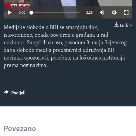
MAGAZIN
0:00
2:29
O GLASU AMERIKE
Link
Medijske slobode u BiH se smanjuju dok,
Learning English
istovremeno, opada povjerenje građana u rad
novinara. Saopštili su ovo, povodom 3. maja Svjetskog
PRATITE NAS
dana slobode medija predstavnici udruženja BH
novinari upozorivši, posebno, na loš odnos institucija
prema novinarima.
Jezici
Podijeli
Povezano