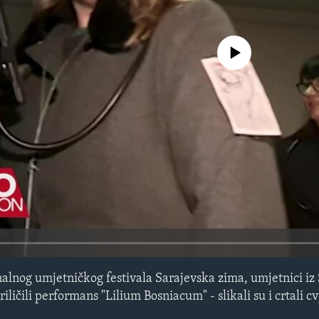
No media source currently avail
nalnog umjetničkog festivala Sarajevska zima, umjetnici iz
ličili performans "Lilium Bosniacum" - slikali su i crtali 