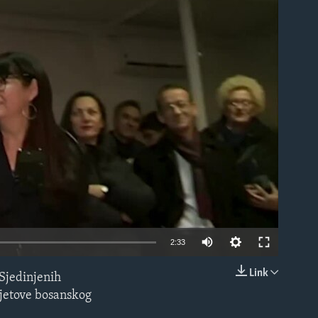
able
2:33
Link
 Sjedinjenih
EMBED
cvjetove bosanskog