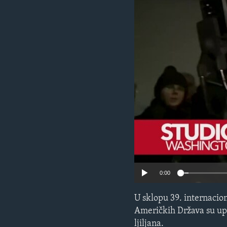
MAGAZIN
O GLASU AMERIKE
0:00
U sklopu 39. internacio
Američkih Država su upri
ljiljana.