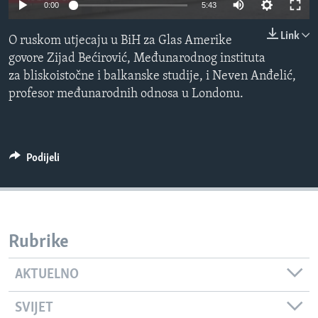
0:00
5:43
MAGAZIN
Link
O GLASU AMERIKE
O ruskom utjecaju u BiH za Glas Amerike
govore Zijad Bećirović, Međunarodnog instituta
Learning English
za bliskoistočne i balkanske studije, i Neven Anđelić,
profesor međunarodnih odnosa u Londonu.
PRATITE NAS
Podijeli
Jezici
Rubrike
AKTUELNO
SVIJET