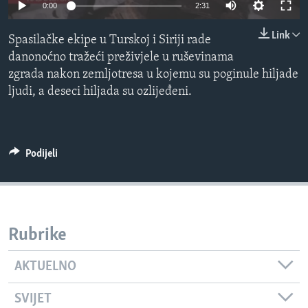
0:00
2:31
MAGAZIN
Link
O GLASU AMERIKE
Spasilačke ekipe u Turskoj i Siriji rade
danonoćno tražeći preživjele u ruševinama
Learning English
zgrada nakon zemljotresa u kojemu su poginule hiljade
ljudi, a deseci hiljada su ozlijeđeni.
PRATITE NAS
Podijeli
Jezici
Rubrike
AKTUELNO
SVIJET