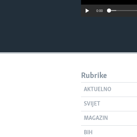
0:00
Rubrike
AKTUELNO
SVIJET
MAGAZIN
BIH