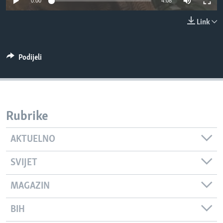
0:00
4:08
MAGAZIN
Link
O GLASU AMERIKE
Learning English
Podijeli
PRATITE NAS
Rubrike
Jezici
AKTUELNO
SVIJET
MAGAZIN
BIH