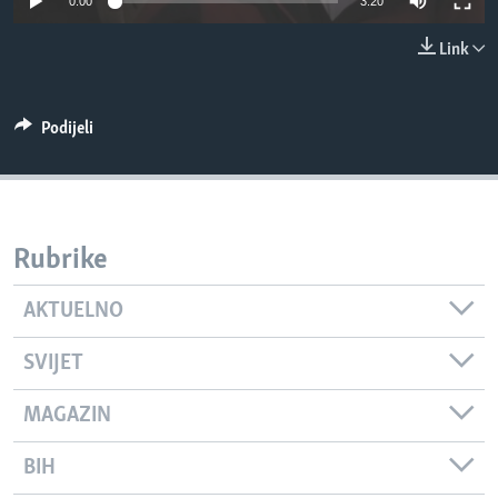
0:00
3:20
MAGAZIN
Link
O GLASU AMERIKE
Learning English
Podijeli
PRATITE NAS
Rubrike
Jezici
AKTUELNO
SVIJET
MAGAZIN
BIH