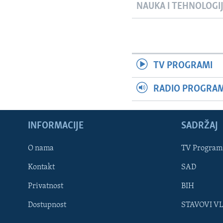
NAUKA I TEHNOLOGI
TV PROGRAMI
RADIO PROGRAM 
INFORMACIJE
SADRŽAJ
Learning English
O nama
TV Program
Kontakt
SAD
PRATITE NAS
Privatnost
BIH
Dostupnost
STAVOVI V
Jezici