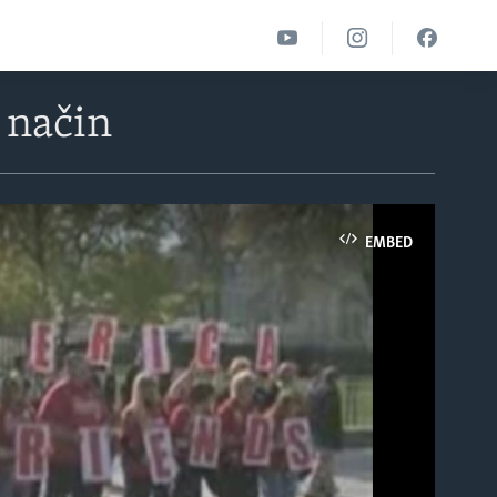
 način
EMBED
able