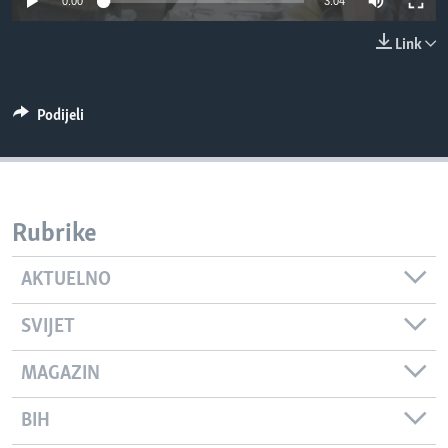
0:00
3:04
MAGAZIN
Link
O GLASU AMERIKE
Learning English
Podijeli
PRATITE NAS
Rubrike
Jezici
AKTUELNO
SVIJET
MAGAZIN
BIH