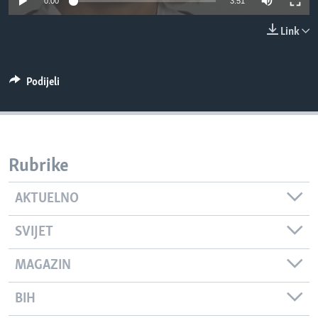
0:00
3:51
MAGAZIN
Link
O GLASU AMERIKE
Learning English
Podijeli
PRATITE NAS
Rubrike
Jezici
AKTUELNO
SVIJET
MAGAZIN
BIH