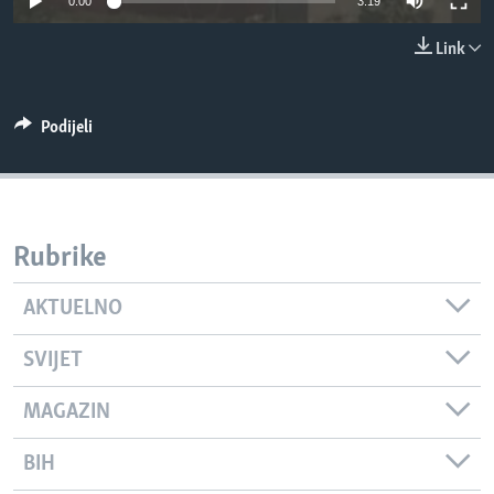
0:00
3:19
MAGAZIN
Link
O GLASU AMERIKE
Learning English
Podijeli
PRATITE NAS
Rubrike
Jezici
AKTUELNO
SVIJET
MAGAZIN
BIH