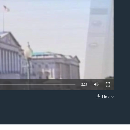
able
2:27
Link
EMBED