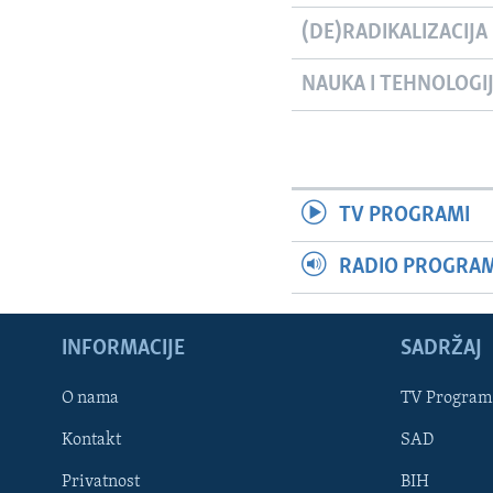
(DE)RADIKALIZACIJA
NAUKA I TEHNOLOGI
TV PROGRAMI
RADIO PROGRAM 
INFORMACIJE
SADRŽAJ
Learning English
O nama
TV Program
Kontakt
SAD
PRATITE NAS
Privatnost
BIH