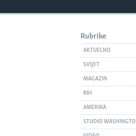
Rubrike
AKTUELNO
SVIJET
MAGAZIN
BIH
AMERIKA
STUDIO WASHINGT
VIDEO