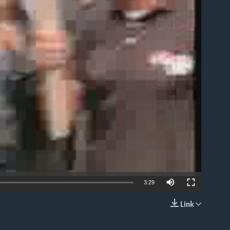
able
3:29
Link
EMBED