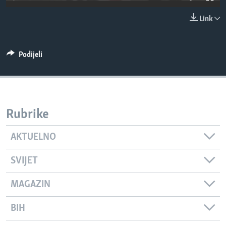
MAGAZIN
Link
O GLASU AMERIKE
Learning English
Podijeli
PRATITE NAS
Rubrike
Jezici
AKTUELNO
SVIJET
MAGAZIN
BIH