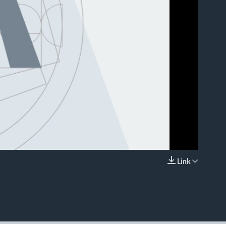
able
Link
EMBED