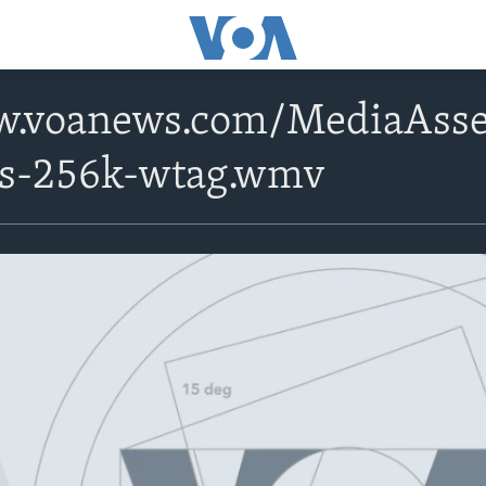
w.voanews.com/MediaAsse
ps-256k-wtag.wmv