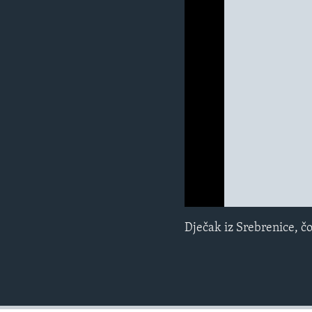
MAGAZIN
O GLASU AMERIKE
0:00
0:00:00
Dječak iz Srebrenice, č