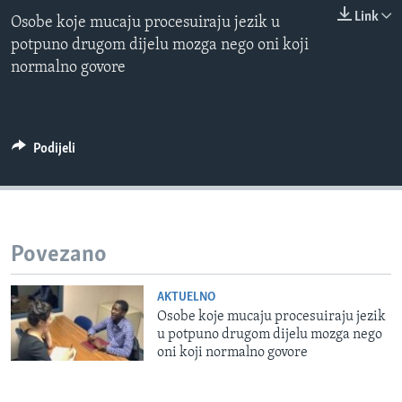
0:00
0:00:00
MAGAZIN
Link
Osobe koje mucaju procesuiraju jezik u
EMBED
potpuno drugom dijelu mozga nego oni koji
O GLASU AMERIKE
normalno govore
Learning English
PRATITE NAS
Podijeli
Jezici
Povezano
AKTUELNO
Osobe koje mucaju procesuiraju jezik
u potpuno drugom dijelu mozga nego
oni koji normalno govore