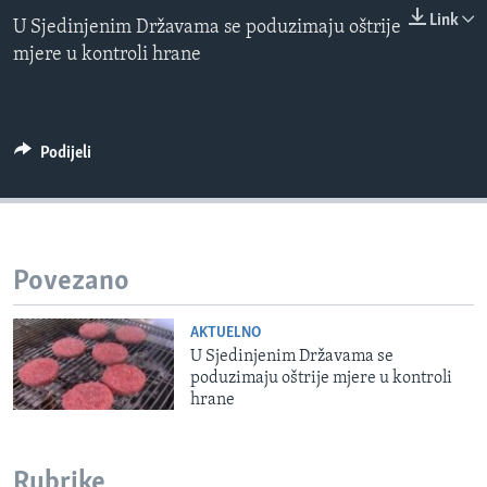
0:00
0:00:00
MAGAZIN
Link
U Sjedinjenim Državama se poduzimaju oštrije
EMBED
mjere u kontroli hrane
O GLASU AMERIKE
Learning English
Podijeli
PRATITE NAS
Jezici
Povezano
AKTUELNO
U Sjedinjenim Državama se
poduzimaju oštrije mjere u kontroli
hrane
Rubrike