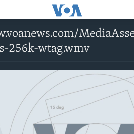
w.voanews.com/MediaAsset
ps-256k-wtag.wmv