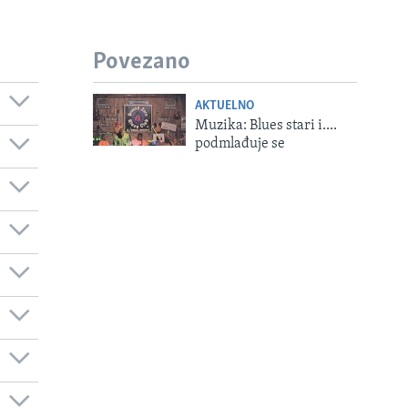
Povezano
AKTUELNO
Muzika: Blues stari i....
podmlađuje se