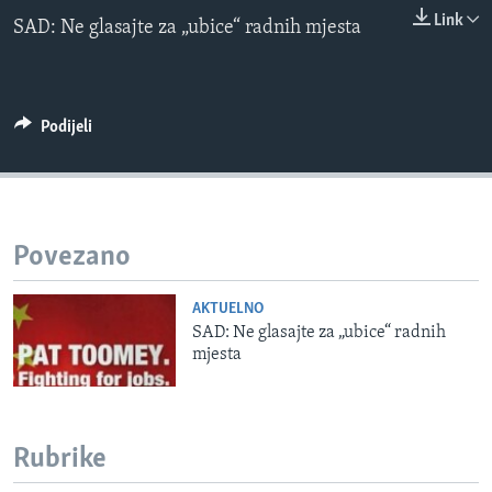
0:00
0:00:00
MAGAZIN
Link
SAD: Ne glasajte za „ubice“ radnih mjesta
EMBED
O GLASU AMERIKE
Learning English
Podijeli
PRATITE NAS
Povezano
Jezici
AKTUELNO
SAD: Ne glasajte za „ubice“ radnih
mjesta
Rubrike