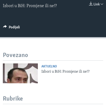
0:00
0:00:00
MAGAZIN
Link
Izbori u BiH: Promjene ili ne!?
EMBED
O GLASU AMERIKE
Learning English
Podijeli
PRATITE NAS
Povezano
Jezici
AKTUELNO
Izbori u BiH: Promjene ili ne!?
Rubrike