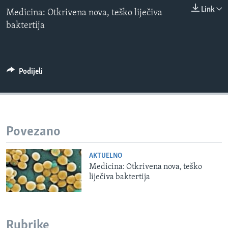
0:00
0:00:00
MAGAZIN
Link
Medicina: Otkrivena nova, teško liječiva
EMBED
baktertija
O GLASU AMERIKE
Learning English
Podijeli
PRATITE NAS
Jezici
Povezano
AKTUELNO
Medicina: Otkrivena nova, teško
liječiva baktertija
Rubrike