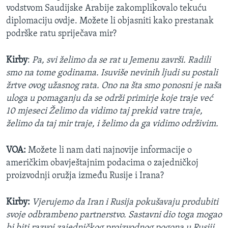
vodstvom Saudijske Arabije zakomplikovalo tekuću
diplomaciju ovdje. Možete li objasniti kako prestanak
podrške ratu spriječava mir?
Kirby
:
Pa, svi želimo da se rat u Jemenu završi. Radili
smo na tome godinama. Isuviše nevinih ljudi su postali
žrtve ovog užasnog rata. Ono na šta smo ponosni je naša
uloga u pomaganju da se održi primirje koje traje već
10 mjeseci Želimo da vidimo taj prekid vatre traje,
želimo da taj mir traje, i želimo da ga vidimo održivim.
VOA:
Možete li nam dati najnovije informacije o
američkim obavještajnim podacima o zajedničkoj
proizvodnji oružja između Rusije i Irana?
Kirby:
Vjerujemo da Iran i Rusija pokušavaju produbiti
svoje odbrambeno partnerstvo. Sastavni dio toga mogao
bi biti razvoj zajedničkog proizvodnog pogona u Rusiji