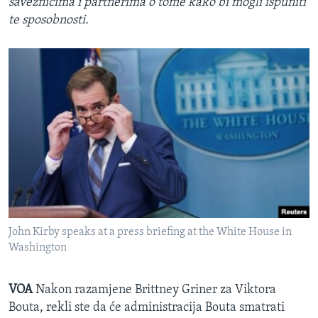
saveznicima i partnerima o tome kako bi mogli ispuniti
te sposobnosti.
John Kirby speaks at a press briefing at the White House in
Washington
VOA
Nakon razamjene Brittney Griner za Viktora
Bouta, rekli ste da će administracija Bouta smatrati