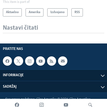
This item is part of
Aktuelno
Amerika
Izdvojeno
RSS
Nastavi čitati
PRATITE NAS
INFORMACIJE
SADRŽAJ
Sva prava zadržana. Glas Amerike © 2026 Glas Amerike:
bosnian-service@voanews.com