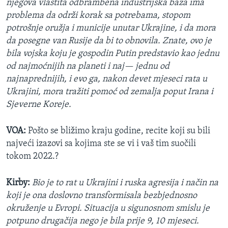
njegova vlastita odbrambena industrijska baza ima
problema da održi korak sa potrebama, stopom
potrošnje oružja i municije unutar Ukrajine, i da mora
da posegne van Rusije da bi to obnovila. Znate, ovo je
bila vojska koju je gospodin Putin predstavio kao jednu
od najmoćnijih na planeti i naj— jednu od
najnaprednijih, i evo ga, nakon devet mjeseci rata u
Ukrajini, mora tražiti pomoć od zemalja poput Irana i
Sjeverne Koreje.
VOA:
Pošto se bližimo kraju godine, recite koji su bili
najveći izazovi sa kojima ste se vi i vaš tim suočili
tokom 2022.?
Kirby:
Bio je to rat u Ukrajini i ruska agresija i način na
koji je ona doslovno transformisala bezbjednosno
okruženje u Evropi. Situacija u sigunosnom smislu je
potpuno drugačija nego je bila prije 9, 10 mjeseci.