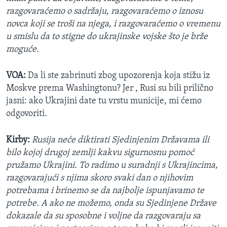
razgovaraćemo o sadržaju, razgovaraćemo o iznosu
novca koji se troši na njega, i razgovaraćemo o vremenu
u smislu da to stigne do ukrajinske vojske što je brže
moguće.
VOA:
Da li ste zabrinuti zbog upozorenja koja stižu iz
Moskve prema Washingtonu? Jer , Rusi su bili prilično
jasni: ako Ukrajini date tu vrstu municije, mi ćemo
odgovoriti.
Kirby:
Rusija neće diktirati Sjedinjenim Državama ili
bilo kojoj drugoj zemlji kakvu sigurnosnu pomoć
pružamo Ukrajini. To radimo u suradnji s Ukrajincima,
razgovarajući s njima skoro svaki dan o njihovim
potrebama i brinemo se da najbolje ispunjavamo te
potrebe. A ako ne možemo, onda su Sjedinjene Države
dokazale da su sposobne i voljne da razgovaraju sa