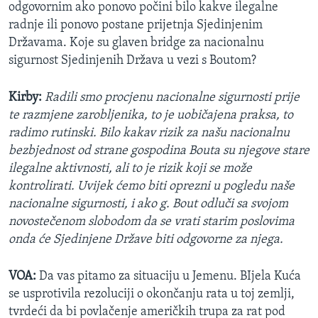
odgovornim ako ponovo počini bilo kakve ilegalne
radnje ili ponovo postane prijetnja Sjedinjenim
Državama. Koje su glaven bridge za nacionalnu
sigurnost Sjedinjenih Država u vezi s Boutom?
Kirby:
Radili smo procjenu nacionalne sigurnosti prije
te razmjene zarobljenika, to je uobičajena praksa, to
radimo rutinski. Bilo kakav rizik za našu nacionalnu
bezbjednost od strane gospodina Bouta su njegove stare
ilegalne aktivnosti, ali to je rizik koji se može
kontrolirati. Uvijek ćemo biti oprezni u pogledu naše
nacionalne sigurnosti, i ako g. Bout odluči sa svojom
novostečenom slobodom da se vrati starim poslovima
onda će Sjedinjene Države biti odgovorne za njega.
VOA:
Da vas pitamo za situaciju u Jemenu. BIjela Kuća
se usprotivila rezoluciji o okončanju rata u toj zemlji,
tvrdeći da bi povlačenje američkih trupa za rat pod