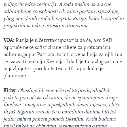
poljoprivredna teritorija. A sada mislim da zračne
odbrambene sposobnosti Ukrajine postaju najvažnije,
ybog neviđenih zračnih napada Rusije, kako krstarećim
projektilima tako i iranskim dronovima.
VOA:
Rusija je u četvrtak upozorila da će, ako SAD
isporuče neke sofisticirane rakete za protuzračnu
odbranu,poput Patriota, to biti crvena linija za njih i da
će izazvati reakciju Kremlja. I da li je to razlog zašto ne
najavljujete isporuku Patriota Ukrajini kako je
planirano?
Kirby:
Obezbijedili smo više od 25 predsjedničkih
paketa pomoći za Ukrajinu, da ne spominjemo druge
fondove i inicijative u posljednjih devet mjeseci, i biće
ih još. Siguran sam da će u narednim danima biti još
jedna najava paketa pomoći Ukrajini. Kada budemo
imali paket da objavimo, razgovaraćemo o tome,