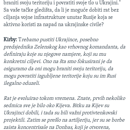
braniti svoju teritoriju i povratiti svoje tlo u Ukrajini."
Sa vaše tačke gledišta, da li je moguće dobiti rat bez
ciljanja vojne infrastrukture unutar Rusije koja se
aktivno koristi za napad na ukrajinske civile?
Kirby:
T
rebamo pustiti Ukrajince, posebno
predsjednika Zelenskog kao vrhovnog komandanta, da
definiraju koje su njegove namjere, koji su mu
konkretni ciljevi. Ono na šta smo fokusirani je da
osiguramo da oni mogu braniti svoju teritoriju, da
mogu povratiti izgubljene teritorije koju su im Rusi
ilegalno oduzeli.
Rat je evoluirao tokom vremena. Znate, prvih nekoliko
sedmica sve je bilo oko Kijeva. Bitku za Kijev su
Ukrajinci dobili, i tada su bili važni protivtenkovski
projektili. Zatim se prešlo na artiljeriju, jer su se borbe
zaista koncentrisale na Donbas, koji je otvorena,