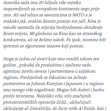
Amerika sada ima 20 hiljada više vojnika
rasporedjenih na evropskom kontinentu nego prije
rata. Ali naš odnos sa saveznicima iz NATO-a je
svakako jak, svakim danom postaje sve jači. Kina je
takođe nastavila da mijenja bezbjednosno okruženje
širom svijeta. Mi gledamo na Kinu kao na strateškog
konkurenta, ali ne želimo sukob. Pa ipak, moramo biti
spremni za sigurnosne izazove koji postoje.
Stoga je jedna od stvari koje smo uradili tokom ove
godine , pokušaj da produbimo i ojačamo našu
ogromnu mrežu saveza i partnerstava u azijskom
regionu. Predsjednik se fokusirao na jačanje
partnerstva sa Južnom Korejom i Japanom i u regionu
smo mnogo više angažirani. Mogao bih dodati i borbu
protiv terorizma. Nekoliko vrlo, vrlo značajnih
protuterorističkih operacija 2022., uključujući
uklanjanje al-Zawahirija, de facto vođe Al Kaide, kao i