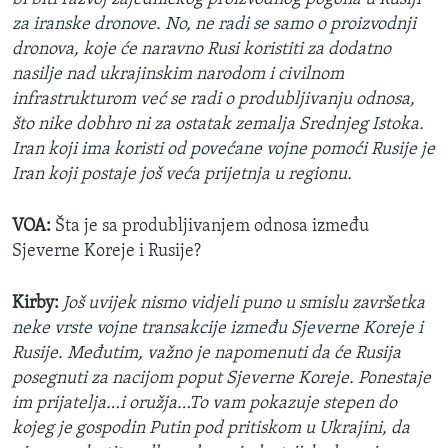
za iranske dronove. No, ne radi se samo o proizvodnji
dronova, koje će naravno Rusi koristiti za dodatno
nasilje nad ukrajinskim narodom i civilnom
infrastrukturom već se radi o produbljivanju odnosa,
što nike dobhro ni za ostatak zemalja Srednjeg Istoka.
Iran koji ima koristi od povećane vojne pomoći Rusije je
Iran koji postaje još veća prijetnja u regionu.
VOA:
Šta je sa produbljivanjem odnosa između
Sjeverne Koreje i Rusije?
Kirby:
Još uvijek nismo vidjeli puno u smislu završetka
neke vrste vojne transakcije između Sjeverne Koreje i
Rusije. Međutim, važno je napomenuti da će Rusija
posegnuti za nacijom poput Sjeverne Koreje. Ponestaje
im prijatelja…i oružja…To vam pokazuje stepen do
kojeg je gospodin Putin pod pritiskom u Ukrajini, da