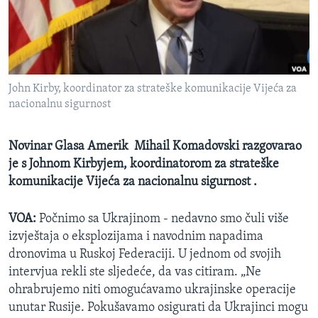
MAGAZIN
O GLASU AMERIKE
Learning English
John Kirby, koordinator za strateške komunikacije Vijeća za
nacionalnu sigurnost
PRATITE NAS
Novinar Glasa Amerik Mihail Komadovski razgovarao
je s Johnom Kirbyjem, koordinatorom za strateške
Jezici
komunikacije Vijeća za nacionalnu sigurnost .
VOA:
Počnimo sa Ukrajinom - nedavno smo čuli više
izvještaja o eksplozijama i navodnim napadima
dronovima u Ruskoj Federaciji. U jednom od svojih
intervjua rekli ste sljedeće, da vas citiram. „Ne
ohrabrujemo niti omogućavamo ukrajinske operacije
unutar Rusije. Pokušavamo osigurati da Ukrajinci mogu