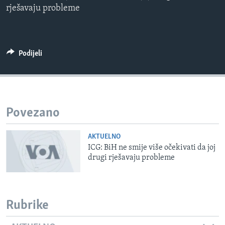
rješavaju probleme
MAGAZIN
O GLASU AMERIKE
Learning English
Podijeli
PRATITE NAS
Povezano
Jezici
AKTUELNO
ICG: BiH ne smije više očekivati da joj
drugi rješavaju probleme
Rubrike