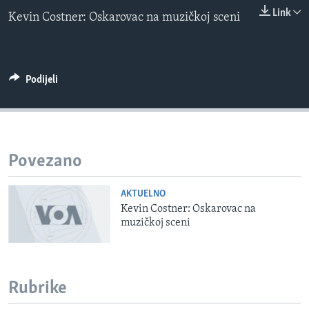
0:00
0:00:00
MAGAZIN
Link
Kevin Costner: Oskarovac na muzičkoj sceni
EMBED
O GLASU AMERIKE
Learning English
Podijeli
PRATITE NAS
Povezano
Jezici
AKTUELNO
Kevin Costner: Oskarovac na
muzičkoj sceni
Rubrike