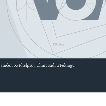
pamćen po Phelpsu i Olimpijadi u Pekingu