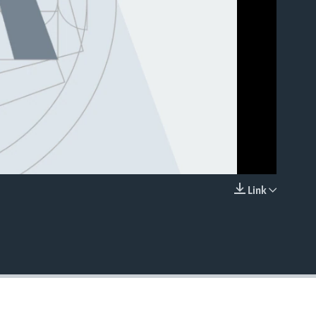
Link
EMBED