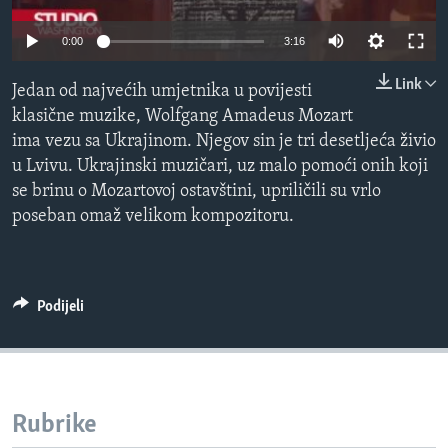
MAGAZIN
0:00
3:16
O GLASU AMERIKE
Link
Jedan od najvećih umjetnika u povijesti
Learning English
klasične muzike, Wolfgang Amadeus Mozart
ima vezu sa Ukrajinom. Njegov sin je tri desetljeća živio
PRATITE NAS
u Lvivu. Ukrajinski muzičari, uz malo pomoći onih koji
se brinu o Mozartovoj ostavštini, upriličili su vrlo
poseban omaž velikom kompozitoru.
Jezici
Podijeli
Rubrike