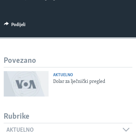
MAGAZIN
O GLASU AMERIKE
Podijeli
Learning English
PRATITE NAS
Povezano
AKTUELNO
Jezici
Dolar za lječnički pregled
Rubrike
AKTUELNO