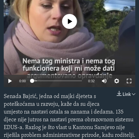
MAGAZIN
O GLASU AMERIKE
No media source currently available
Learning English
PRATITE NAS
Jezici
0:00
0:32
Link
Senada Bajrić, jedna od majki djeteta s
poteškoćama u razvoju, kaže da su djeca
umjesto na nastavi ostala sa nanama i dedama. 135
djece nije jutros na nastavi prema obrazovnom sistemu
EDUS-a. Razlog je što vlast u Kantonu Sarajevo nije
riješila problem administrativne prirode, kažu roditelji.