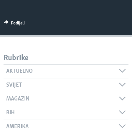
Podijeli
Rubrike
AKTUELNO
SVIJET
MAGAZIN
BIH
AMERIKA