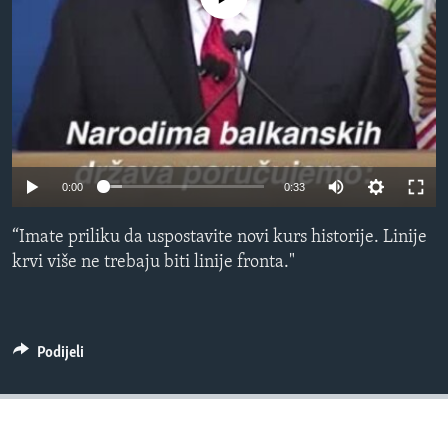
MAGAZIN
O GLASU AMERIKE
Learning English
PRATITE NAS
0:00
0:33
“Imate priliku da uspostavite novi kurs historije. Linije
Jezici
krvi više ne trebaju biti linije fronta."
Podijeli