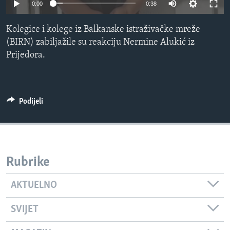
0:00
0:38
MAGAZIN
O GLASU AMERIKE
Kolegice i kolege iz Balkanske istraživačke mreže
(BIRN) zabiljažile su reakciju Nermine Alukić iz
Prijedora.
Learning English
PRATITE NAS
Podijeli
Jezici
Rubrike
AKTUELNO
SVIJET