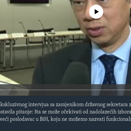
No media source currently avail
kskluzivnog intervjua sa zamjenikom državnog sekretara z
tavila pitanje: šta se može očekivati od nadolazećih izbor
ajveći poslodavac u BiH, koju ne možemo nazvati funkcion