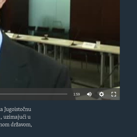
able
1:59
a Jugoistočnu
EMBED
a, uzimajući u
alnom državom,