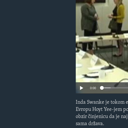
MAGAZIN
O GLASU AMERIKE
0:00
Inda Swanke je tokom e
Evropu Hoyt Yee-jem pos
obzir činjenicu da je n
sama država.