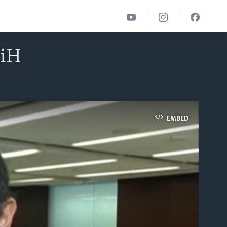
BiH
EMBED