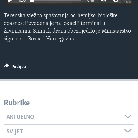
0:00
0:58
MAGAZIN
Terenska vježba spašavanja od hemijso-biološke
O GLASU AMERIKE
opasnosti izvedena je na lokaciji terminal u
Živinicama. Snimak drona obezbjedilo je Ministarstvo
Learning English
sigurnosti Bosna i Hercegovine.
PRATITE NAS
Podijeli
Jezici
Rubrike
AKTUELNO
SVIJET