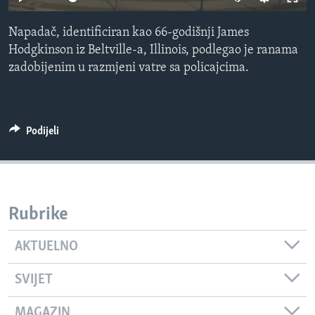
MAGAZIN
Napadač, identificiran kao 66-godišnji James
O GLASU AMERIKE
Hodgkinson iz Beltville-a, Illinois, podlegao je ranama
zadobijenim u razmjeni vatre sa policajcima.
Learning English
PRATITE NAS
Podijeli
Jezici
Rubrike
AKTUELNO
SVIJET
MAGAZIN