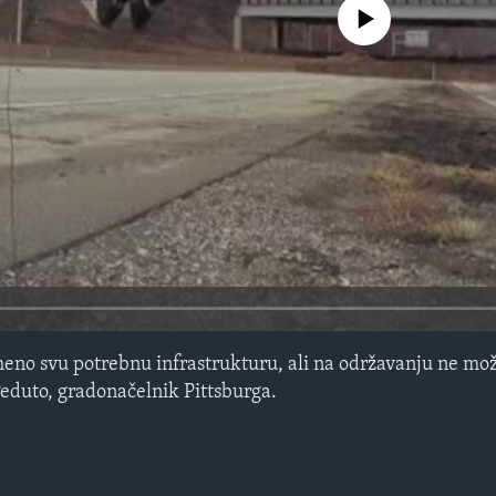
No media source currently avail
meno svu potrebnu infrastrukturu, ali na održavanju ne mož
 Peduto, gradonačelnik Pittsburga.