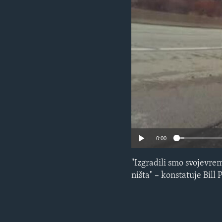
MAGAZIN
O GLASU AMERIKE
0:00
"Izgradili smo svojevre
ništa" – konstatuje Bill