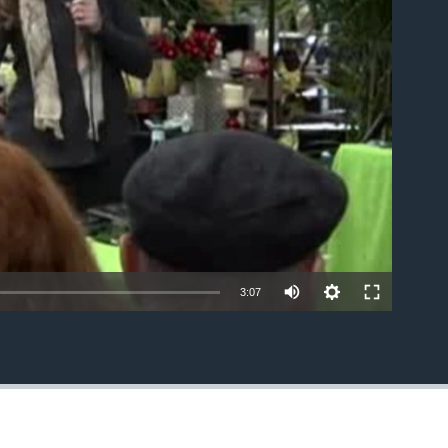
able
3:07
EMBED