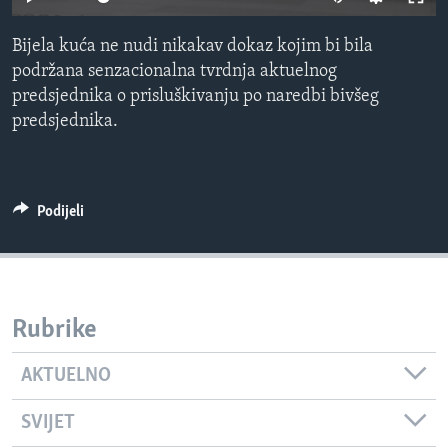
MAGAZIN
Bijela kuća ne nudi nikakav dokaz kojim bi bila
O GLASU AMERIKE
podržana senzacionalna tvrdnja aktuelnog
predsjednika o prisluškivanju po naredbi bivšeg
Learning English
predsjednika.
PRATITE NAS
Podijeli
Jezici
Rubrike
AKTUELNO
SVIJET