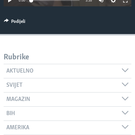
0:00
3:35
MAGAZIN
O GLASU AMERIKE
Podijeli
Learning English
PRATITE NAS
Rubrike
AKTUELNO
Jezici
SVIJET
MAGAZIN
BIH
AMERIKA