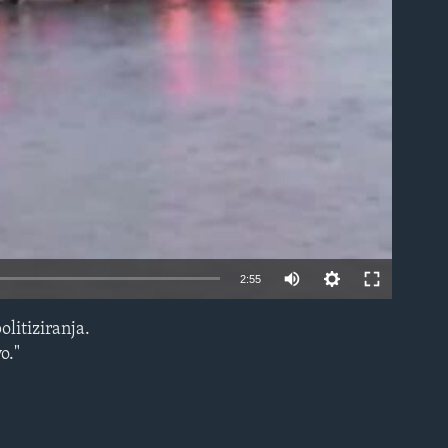
able
2:55
olitiziranja.
EMBED
o."