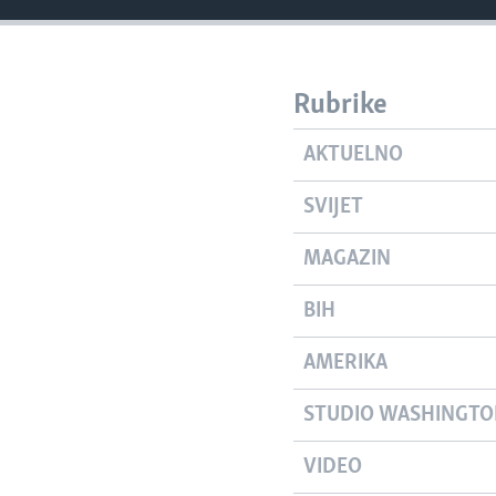
Rubrike
AKTUELNO
SVIJET
MAGAZIN
BIH
AMERIKA
STUDIO WASHINGT
VIDEO