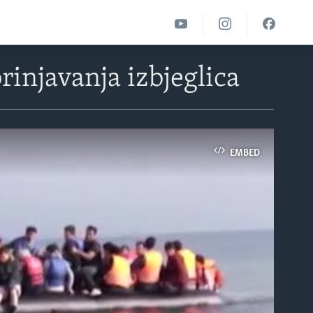
rinjavanja izbjeglica
EMBED