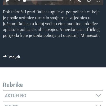
0:00
1:56
MAGAZIN
Dok teksaški grad Dallas tuguje za pet policajaca koje
O GLASU AMERIKE
je prošle sedmice usmrtio snajperist, zajednica u
Južnom Dallasu u kojoj većinu čine manjine, također
Learning English
oplakuje policajce, ali i dvojicu Amerikanaca afričkog
porijekla koje je ubila policija u Louisiani i Minnesoti.
PRATITE NAS
Podijeli
Jezici
Rubrike
AKTUELNO