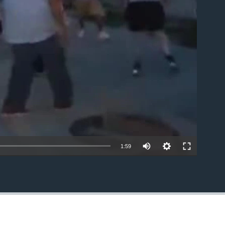
able
1:59
EMBED