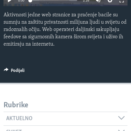
0:00
2:16
MAGAZIN
Aktivnosti jedne web stranice za praćenje bacile su
O GLASU AMERIKE
sumnju na zaštitu privatnosti milijuna ljudi u svijetu od
radoznalih očiju. Web operateri daljinski sakupljaju
Learning English
feedove sa sigurnosnih kamera širom svijeta i uživo ih
emitiraju na internetu.
PRATITE NAS
Podijeli
Jezici
Rubrike
AKTUELNO