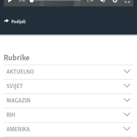
0:00
2:34
MAGAZIN
O GLASU AMERIKE
Podijeli
Learning English
PRATITE NAS
Rubrike
AKTUELNO
Jezici
SVIJET
MAGAZIN
BIH
AMERIKA