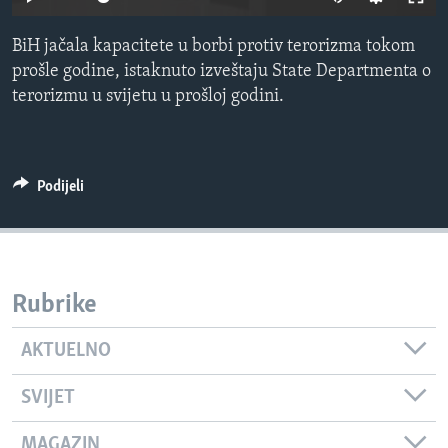
MAGAZIN
BiH jačala kapacitete u borbi protiv terorizma tokom
O GLASU AMERIKE
prošle godine, istaknuto izveštaju State Departmenta o
terorizmu u svijetu u prošloj godini.
Learning English
PRATITE NAS
Podijeli
Jezici
Rubrike
AKTUELNO
SVIJET
MAGAZIN