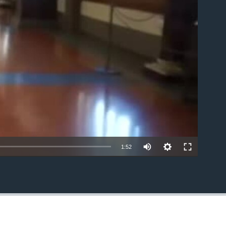
able
1:52
EMBED