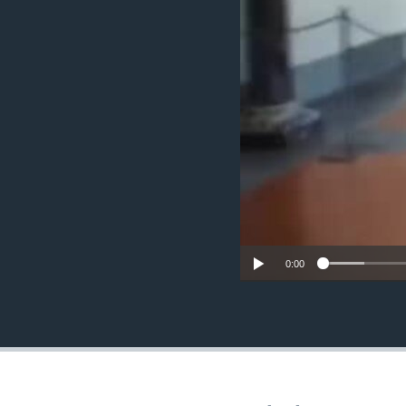
MAGAZIN
O GLASU AMERIKE
0:00