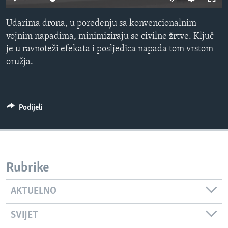
MAGAZIN
Udarima drona, u poređenju sa konvencionalnim
O GLASU AMERIKE
vojnim napadima, minimiziraju se civilne žrtve. Ključ
je u ravnoteži efekata i posljedica napada tom vrstom
Learning English
oružja.
PRATITE NAS
Podijeli
Jezici
Rubrike
AKTUELNO
SVIJET