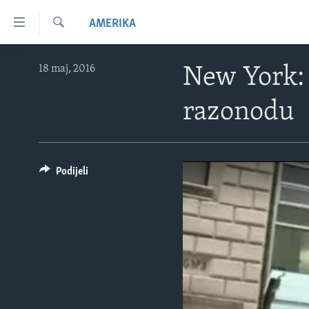
Linkovi
AMERIKA
Pređi
na
Pretraživač
TV PROGRAM
glavni
18 maj, 2016
New York: 
sadržaj
VIDEO
Pređi
razonodu
FOTOGRAFIJE DANA
na
glavnu
VIJESTI
navigaciju
NAUKA I TEHNOLOGIJA
SJEDINJENE AMERIČKE DRŽAVE
Idi
Podijeli
na
SPECIJALNI PROJEKTI
BOSNA I HERCEGOVINA
pretragu
KORUPCIJA
SVIJET
SLOBODA MEDIJA
ŽENSKA STRANA
IZBJEGLIČKA STRANA