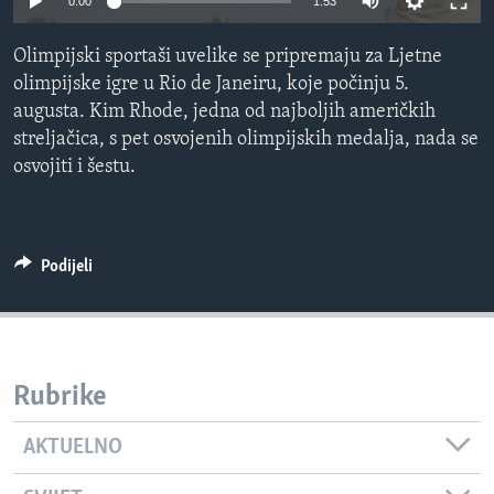
0:00
1:53
MAGAZIN
Olimpijski sportaši uvelike se pripremaju za Ljetne
O GLASU AMERIKE
olimpijske igre u Rio de Janeiru, koje počinju 5.
augusta. Kim Rhode, jedna od najboljih američkih
Learning English
streljačica, s pet osvojenih olimpijskih medalja, nada se
osvojiti i šestu.
PRATITE NAS
Podijeli
Jezici
Rubrike
AKTUELNO