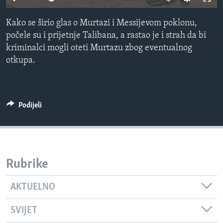
MAGAZIN
Kako se širio glas o Murtazi i Messijevom poklonu,
O GLASU AMERIKE
počele su i prijetnje Talibana, a rastao je i strah da bi
kriminalci mogli oteti Murtazu zbog eventualnog
Learning English
otkupa.
PRATITE NAS
Podijeli
Jezici
Rubrike
AKTUELNO
SVIJET