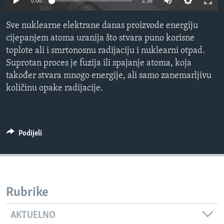
0:00
2:38
MAGAZIN
Sve nuklearne elektrane danas proizvode energiju
O GLASU AMERIKE
cijepanjem atoma uranija što stvara puno korisne
toplote ali i smrtonosnu radijaciju i nuklearni otpad.
Learning English
Suprotan proces je fuzija ili spajanje atoma, koja
također stvara mnogo energije, ali samo zanemarljivu
PRATITE NAS
količinu opake radijacije.
Jezici
Podijeli
Rubrike
AKTUELNO